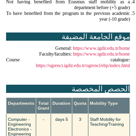
Not having benefited from Erasmus staff mobility as a
department before (+5 grade)
To have benefited from the program in the previous academic
year (-10 grade)
موقع الجامعة المضيفة
General:
https://www.igdir.edu.tr/home
Faculty/faculties:
https://www.igdir.edu.tr/home
Course catalogue:
https://ogrenci.igdir.edu.tr/ogrenci/ebp/index.html
الحصص المخصصة
Departments
Total
Duration
Quota
Mobility Type
Grant
- Computer
-
5 days
3
Staff Mobility for
Engineering
Teaching/Training
- Electronics
Engineering