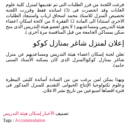
فرغت اللجنة من فرز الطلبات التى تم تقديمها لمنزل كلية علوم
الغابات وقد انحصرت فى (3) اساتذه فقط وقررت اللجنة
تخصيص المنزل للاستاذ محمد اسحاق ارباب واستبعاد الطلبات
الاخرى استنادا الى المادة 12 الفقرة 8 من لائحة اسكان اعضاء
هيئة التدريس ومساعديهم ( لا يحق لعضو هيئة التدريس الذى منح
سكن بمساكن الجامعة من قبل المنافسة مرة أخرى ).
إعلان لمنزل شاغر بمنازل كوكو
تعلن لجنة إسكان اعضاء هيئة التدريس ومساعديهم عن منزل
شاغر بمنازل كوكو(المنزل الذى كان يسكنه الأستاذ السنى
حامد).
وبهذا يمكن لمن يرغب من من السادة أساتذة كليتى البيطرة
وعلوم تكنولوجيا الإنتاج الحيوانى التقديم للمنزل المذكور فى
فتره اقصاها اسبوعين من تاريخ نشر الاعلان.
تصنيف
الأخبار
إسكان هيئة التدريس
Tags :
Accommodation